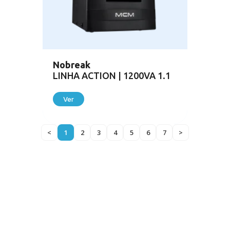
Nobreak
LINHA ACTION | 1200VA 1.1
Ver
<
1
2
3
4
5
6
7
>