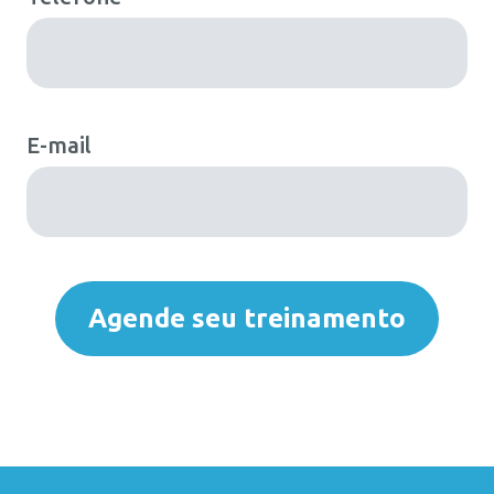
E-mail
Deixe
Agende seu treinamento
em
branco
se
você
for
humano