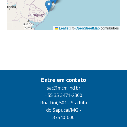
E-mail: alessandro@alltronic.com.br
AMORIM ENGENHARIA
Leaflet
|
©
OpenStreetMap
contributors
COMERCIO ELETRICO LTDA -
EPP
AV RUI BARBOSA, 455 CENTRO
PATROCINIO MG
38740-000
Telefone: 38316300
E-mail: amorim@amorimeng.com.br
Entre em contato
sac@mcm.ind.br
+55 35 3471-2300
AMPSERV - SERVICOS E
Rua Fini, 501 - Sta Rita
COMERCIO EM
do Sapucaí/MG -
EQUIPAMENTOS ELETRONICO
37540-000
LTDA