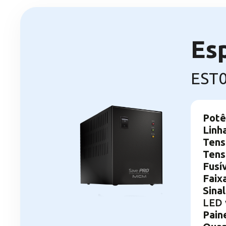
Es
EST0
Potê
Linh
Tens
Tens
Fusí
Faix
Sina
LED 
Pain