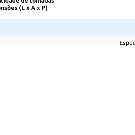
tidade de tomadas
nsões (L x A x P)
Espec