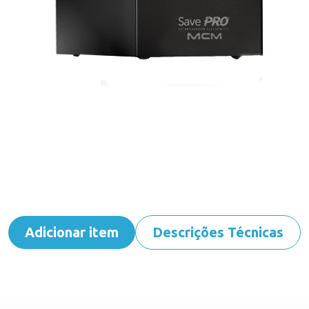
Adicionar item
Descrições Técnicas