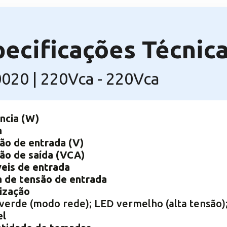
pecificações Técnic
020 | 220Vca - 220Vca
ncia (W)
a
ão de entrada (V)
ão de saída (VCA)
veis de entrada
a de tensão de entrada
lização
verde (modo rede); LED vermelho (alta tensão)
el