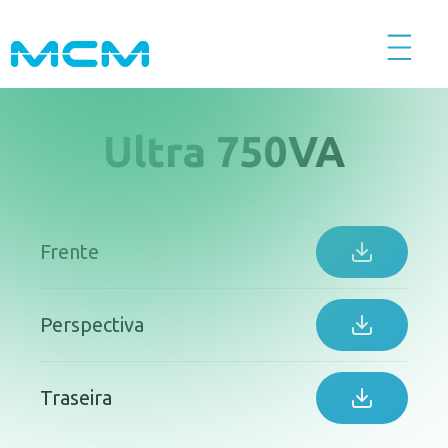
Ultra 750VA
Início
Produtos
Frente
Serviços
Perspectiva
Calculadoras
Traseira
CFTV