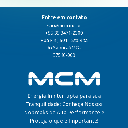
Autonomia no-break
Entre em contato
sac@mcm.ind.br
+55 35 3471-2300
Rua Fini, 501 - Sta Rita
Seletor de equipamento
do Sapucaí/MG -
37540-000
Suporte
Dúvidas frequentes
Energia Ininterrupta para sua
Tranquilidade: Conheça Nossos
Nobreaks de Alta Performance e
Assistência Técnica
Proteja o que é Importante!